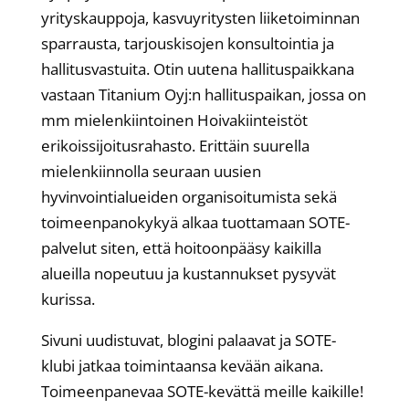
yrityskauppoja, kasvuyritysten liiketoiminnan
sparrausta, tarjouskisojen konsultointia ja
hallitusvastuita. Otin uutena hallituspaikkana
vastaan Titanium Oyj:n hallituspaikan, jossa on
mm mielenkiintoinen Hoivakiinteistöt
erikoissijoitusrahasto. Erittäin suurella
mielenkiinnolla seuraan uusien
hyvinvointialueiden organisoitumista sekä
toimeenpanokykyä alkaa tuottamaan SOTE-
palvelut siten, että hoitoonpääsy kaikilla
alueilla nopeutuu ja kustannukset pysyvät
kurissa.
Sivuni uudistuvat, blogini palaavat ja SOTE-
klubi jatkaa toimintaansa kevään aikana.
Toimeenpanevaa SOTE-kevättä meille kaikille!