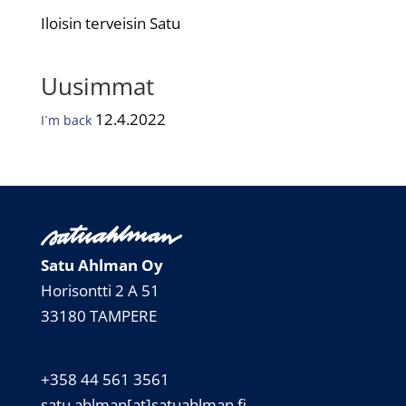
Iloisin terveisin Satu
Uusimmat
12.4.2022
I´m back
Satu Ahlman Oy
Horisontti 2 A 51
33180 TAMPERE
+358 44 561 3561
satu.ahlman[at]satuahlman.fi